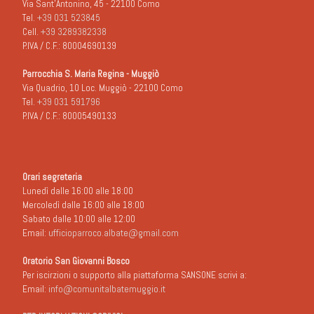
Via Sant'Antonino, 45 - 22100 Como
Tel.
+39 031 523845
Cell.
+39 3289382338
P.IVA / C.F.: 80004690139
Parrocchia S. Maria Regina - Muggiò
Via Quadrio, 10 Loc. Muggiò - 22100 Como
Tel.
+39 031 591796
P.IVA / C.F.: 80005490133
Orari segreteria
Lunedì dalle 16:00 alle 18:00
Mercoledì dalle 16:00 alle 18:00
Sabato dalle 10:00 alle 12:00
Email:
ufficioparroco.albate@gmail.com
Oratorio San Giovanni Bosco
Per iscirzioni o supporto alla piattaforma SANSONE scrivi a:
Email:
info@comunitalbatemuggio.it