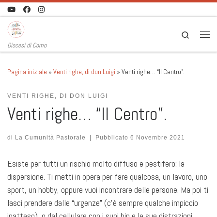
Passa al contenuto
Search
Men
Diocesi di Como
Pagina iniziale
»
Venti righe, di don Luigi
»
Venti righe… “Il Centro”.
VENTI RIGHE, DI DON LUIGI
Venti righe… “Il Centro”.
di
La Cumunità Pastorale
|
Pubblicato
6 Novembre 2021
Esiste per tutti un rischio molto diffuso e pestifero: la
dispersione. Ti metti in opera per fare qualcosa, un lavoro, uno
sport, un hobby, oppure vuoi incontrare delle persone. Ma poi ti
lasci prendere dalle “urgenze” (c’è sempre qualche impiccio
inatteso), o dal cellulare con i suoi bip e le sue distrazioni.