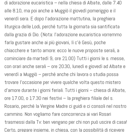
di adorazione eucaristica – nella chiesa di Albate, dalle 7.40
alle 8.10, ma poi anche a Muggiò il giovedì pomeriggio e il
venerdì sera. E dopo l’adorazione mattutina, la preghiera
liturgica delle Lodi, perché tutta la giornata sia santificata
dalla grazia di Dio. (Nota: l’adorazione eucaristica vorremmo
farla gustare anche ai più giovani, lì c’è Gesù, poche
chiacchere e tanto amore: ecco le nuove proposte serali, a
cominciare da martedì 9, ore 21.00) Tutti i giorni le s. messe,
con orari anche serali – ore 20.30, lunedì e giovedì ad Albate e
venerdì a Muggiò – perché anche chi lavora o studia possa
trovare l’occasione per vivere qualche volta questo mistero
d’amore durante i giorni feriali. Tutti i giorni – chiesa di Albate,
ore 17.00, o 17.30 nei festivi – la preghiera filiale del s.
Rosario, perché la Vergine Madre ci guidi e ci consoli nel nostro
cammino. Non vogliamo fare concorrenza ai vari Rosari
trasmessi dalla Tv: ben vengano per chi non può uscire di casa!
Certo, pregare insieme, in chiesa, con la possibilità di ricevere