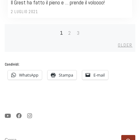
Il Grest ha fatto il pieno e … prende il voloooo!
2 LUGLIO 2021
1
2
3
Posts
Olde
OLDER
navigation
Condividi:
WhatsApp
Stampa
E-mail
CERCA