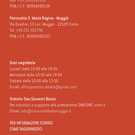
Cell.
+39 3289382338
P.IVA / C.F.: 80004690139
Parrocchia S. Maria Regina - Muggiò
Via Quadrio, 10 Loc. Muggiò - 22100 Como
Tel.
+39 031 591796
P.IVA / C.F.: 80005490133
Orari segreteria
Lunedì dalle 16:00 alle 18:00
Mercoledì dalle 16:00 alle 18:00
Sabato dalle 10:00 alle 12:00
Email:
ufficioparroco.albate@gmail.com
Oratorio San Giovanni Bosco
Per iscirzioni o supporto alla piattaforma SANSONE scrivi a:
Email:
info@comunitalbatemuggio.it
PER INFORMAZIONI SCRIVICI
COME RAGGIUNGERCI