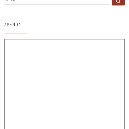
Ce
AGENDA