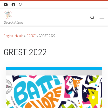
Passa al contenuto
Search
Men
Diocesi di Como
Pagina iniziale
»
GREST
»
GREST 2022
GREST 2022