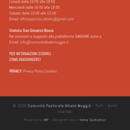
Lunedì dalle 16:00 alle 18:00
Mercoledì dalle 16:00 alle 18:00
Sabato dalle 10:00 alle 12:00
Email:
ufficioparroco.albate@gmail.com
Oratorio San Giovanni Bosco
Per iscirzioni o supporto alla piattaforma SANSONE scrivi a:
Email:
info@comunitalbatemuggio.it
PER INFORMAZIONI SCRIVICI
COME RAGGIUNGERCI
PRIVACY:
Privacy Policy Cookies
© 2026
Comunità Pastorale Albate Muggiò
– Tutti i diritti
riservati
Powered by
WP
– Designed con il
tema Customizr