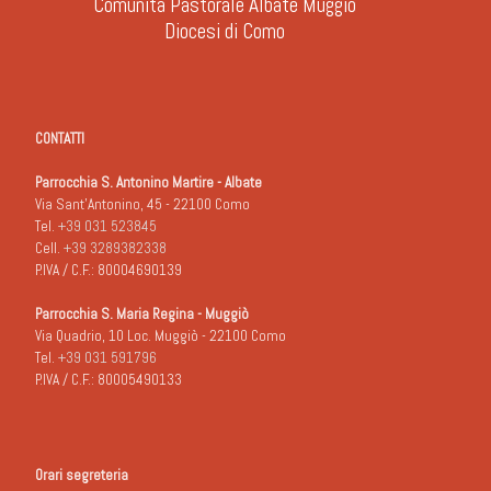
Comunità Pastorale Albate Muggiò
Diocesi di Como
CONTATTI
Parrocchia S. Antonino Martire - Albate
Via Sant'Antonino, 45 - 22100 Como
Tel.
+39 031 523845
Cell.
+39 3289382338
P.IVA / C.F.: 80004690139
Parrocchia S. Maria Regina - Muggiò
Via Quadrio, 10 Loc. Muggiò - 22100 Como
Tel.
+39 031 591796
P.IVA / C.F.: 80005490133
Orari segreteria