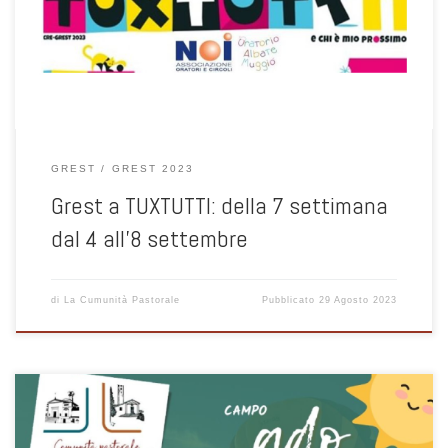
settembre, sarà ancora tempo di “Oratorio estivo”, con l’animazione
“TUXTUTTI”. Siamo grati per questo surplus di cura, attenzione […]
GREST
GREST 2023
Grest a TUXTUTTI: della 7 settimana
dal 4 all’8 settembre
di
La Cumunità Pastorale
Pubblicato
29 Agosto 2023