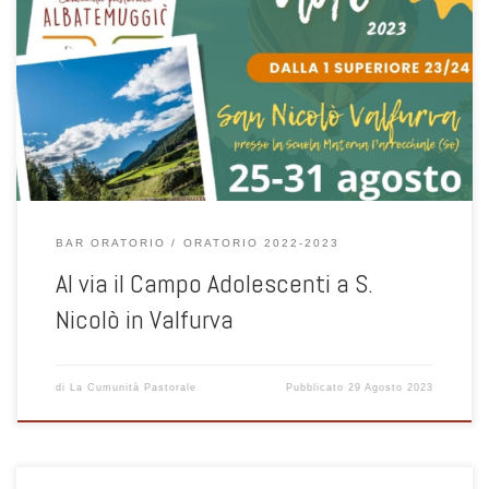
Ultimissime news: i ragazzi, accompagnati da don Giovanni e Walter,
si preparano per una nuova esperienza all’insegna del “prendiamoci
cura del bene dell’altro”, così come abbiamo vissuto il Grest
TUXTUTTI, chi è il mio prossimo? RITROVO, in Oratorio, venerdì 25
agosto alle 8.30 per partenza puntuale alle 9.00 Ricordiamo il pranzo
al […]
BAR ORATORIO
ORATORIO 2022-2023
Al via il Campo Adolescenti a S.
Nicolò in Valfurva
di
La Cumunità Pastorale
Pubblicato
29 Agosto 2023