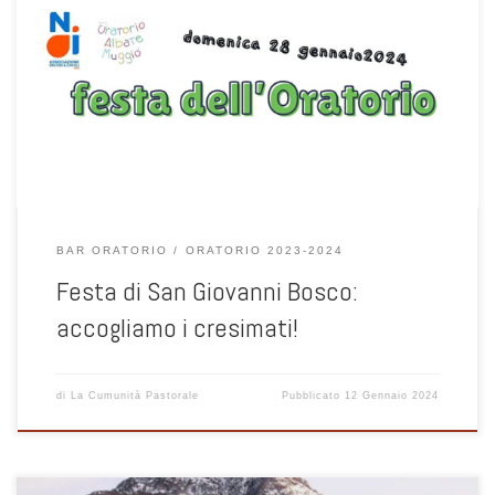
Domenica 28 gennaio Festa dell’oratorio di Albate Muggiò. Clicca qui
per entrare nel modulo di iscrizione:
BAR ORATORIO
ORATORIO 2023-2024
Festa di San Giovanni Bosco:
accogliamo i cresimati!
di
La Cumunità Pastorale
Pubblicato
12 Gennaio 2024