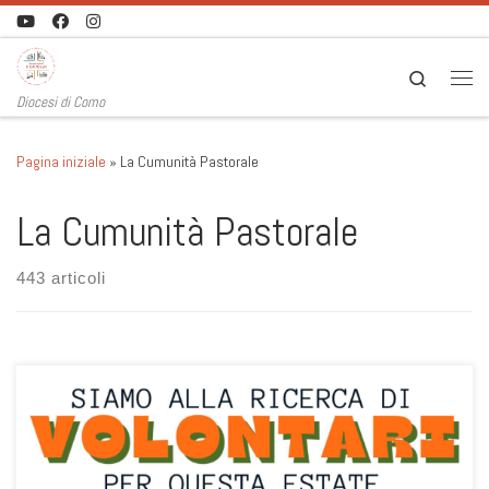
Passa al contenuto
Search
Men
Diocesi di Como
Pagina iniziale
»
La Cumunità Pastorale
La Cumunità Pastorale
443 articoli
Sono state settimane all’insegna della condivisione di idee e