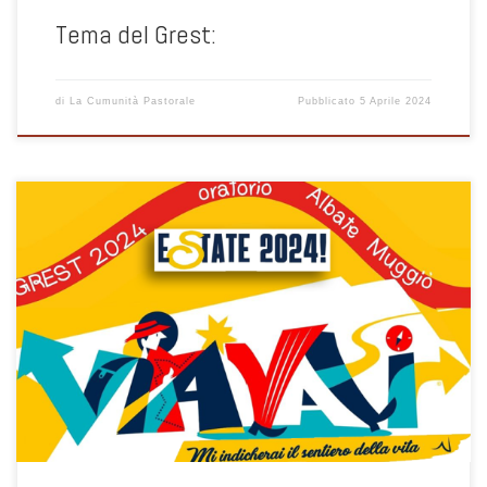
Tema del Grest:
di
La Cumunità Pastorale
Pubblicato
5 Aprile 2024
Come ogni estate ritorna in Oratorio il Grest, momento di gioia,
amicizia, divertimento ... ma anche crescita e scoperta del valore del
"dono" . I ragazzi più grandi fanno dono del loro tempo ai bimbi più
piccoli. Tanti adulti (volontari) danno il loro tempo come "dono" per
organizzare, gestire e vivere i vari momenti. Dall'accoglienza, alla
preparazione e pulizia della mensa, all'accompagnamento nelle
uscite ... alla gestione contabile/amministrativa. C'è posto per tutti e
anche una piccola disponibilkità è preziosa. Anche un aiuto
economico è bene accetto: sia per copreire tutti i costi, ma anche
per aiutare chi è in difficoltà. L'estate è un momento per stare
insieme: Grest sta per GRuppo ESTivo e, come sempre si dice: E
...State in Oratorio!