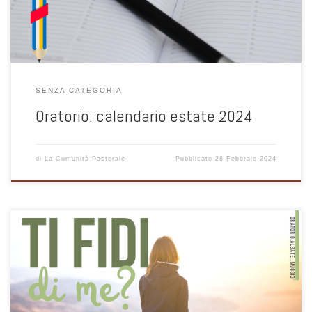
programmare gli incontri di catechismo per i piccoli, […]
SENZA CATEGORIA
Oratorio: calendario estate 2024
di
La Cumunità Pastorale
Pubblicato
28 Febbraio 2024
Domenica 25 febbraio 2024 Formazione per genitori di adolescenti e
confronto con gli educatori.