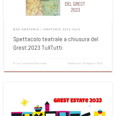
BAR ORATORIO
ORATORIO 2022-2023
Spettacolo teatrale a chiusura del
Grest 2023 TuXTutti
di
La Cumunità Pastorale
Pubblicato
29 Agosto 2023
Carissimi, ci apprestiamo a iniziare il nuovo anno pastorale e a
preparare l’apertura del nuovo anno oratoriano il prossimo ottobre,
con le Feste delle Parrocchie di Muggiò e Albate. Intanto dal 4 all’8