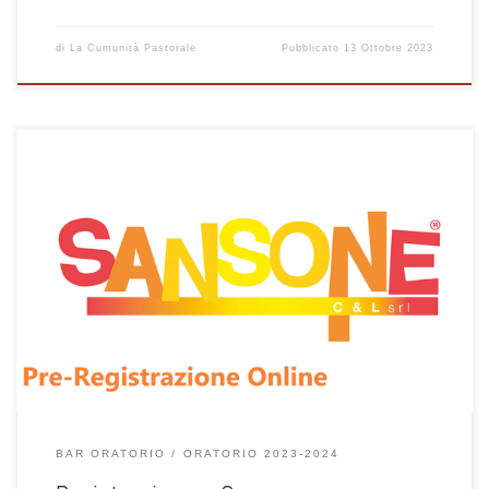
di
La Cumunità Pastorale
Pubblicato
13 Ottobre 2023
I bambini delle classi elementari si troveranno nel Centro Pastorale
Parrocchiale, PRE-ADO, ADO, e GIOVANI in oratorio. MODALITÀ PER LE
ISCRIZIONI: La registrazione alle attività della parrocchia di bambini,
ragazzi e giovani, dall’inizio della pandemia, avviene con Form on-
line e con l’uso del software Sansone. 1. PRE-REGISTRAZIONE per le
nuove iscrizioni: Link di prima […]
BAR ORATORIO
ORATORIO 2023-2024