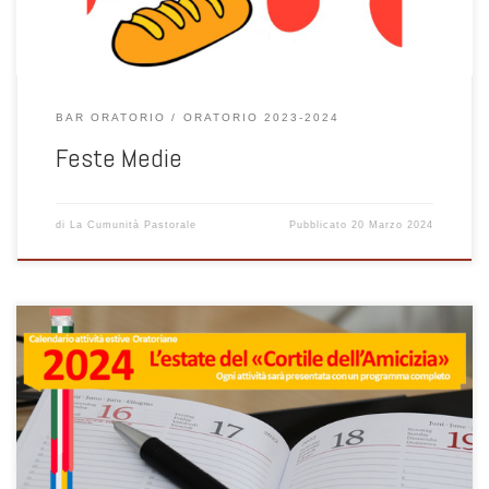
BAR ORATORIO
ORATORIO 2023-2024
Feste Medie
di
La Cumunità Pastorale
Pubblicato
20 Marzo 2024
“Camminate coi piedi per terra e col cuore abitate il cielo.” Questo è il
calendario dell’estate dell’oratorio. Calendario già superato per
alcune date, calendario incompleto perché questa comunità è ricca
e in fermento. L’oratorio con i piedi per terra ci obbliga a