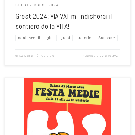
GREST
GREST 2024
Grest 2024: VIA VAI, mi indicherai il
sentiero della VITA!
adolescenti
gita
grest
oratorio
Sansone
di
La Cumunità Pastorale
Pubblicato
5 Aprile 2024
Sabato 23 marzo ore 17:00