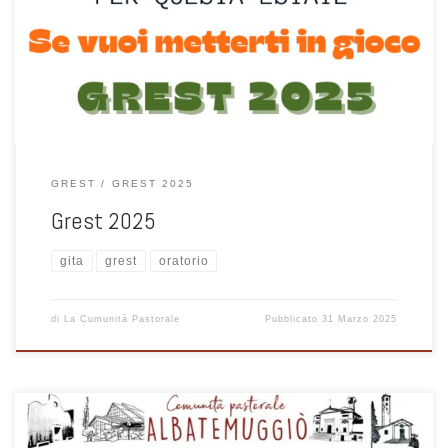
progetti da realizzare insieme ... abbiamo giocato, ci siamo sfidati in
tanti giochi. Abbiamo imparato cose nuove durante i laboratori e i
corsi di formazione.
GREST
GREST 2025
Grest 2025
gita
grest
oratorio
di
La Cumunità Pastorale
Pubblicato
31 Marzo 2025