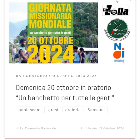
Guida per la registrazione alla piattaforma SANSONE per le attività
organizzate in Oratorio Albate Muggio
BAR ORATORIO
ORATORIO 2024-2025
Domenica 20 ottobre in oratorio
“Un banchetto per tutte le genti”
adolescenti
grest
oratorio
Sansone
di
La Cumunità Pastorale
Pubblicato
13 Ottobre 2024