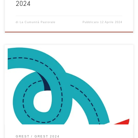
2024
di
La Cumunità Pastorale
Pubblicato
12 Aprile 2024
VIA VAI! Mi indicherai il sentiero della vita! L’estate 2024 desidera
essere l’occasione per prenderci per mano ed educarci a
camminare, a scoprire il valore di una quotidianità vissuta a passo
d’uomo. Il cammino, infatti, costituisce uno dei paradigmi più
utilizzati per narrare l’esperienza umana: la vita dell’uomo è sempre
[…]
GREST
GREST 2024