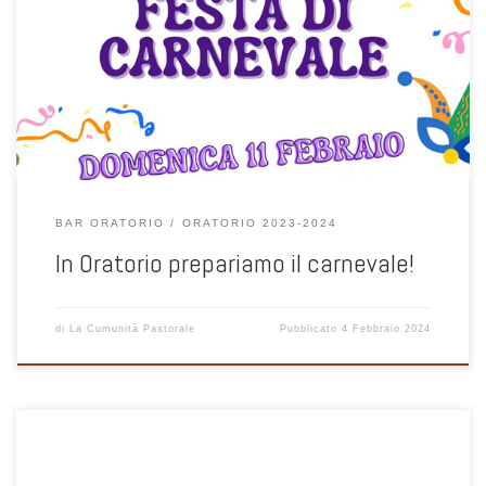
Domenica 11 febbraio Festa di Carnevale in oratorio di Albate
Muggiò.
BAR ORATORIO
ORATORIO 2023-2024
In Oratorio prepariamo il carnevale!
di
La Cumunità Pastorale
Pubblicato
4 Febbraio 2024