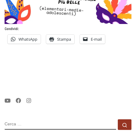
Condividi:
WhatsApp
Stampa
E-mail
CERCA
Ce