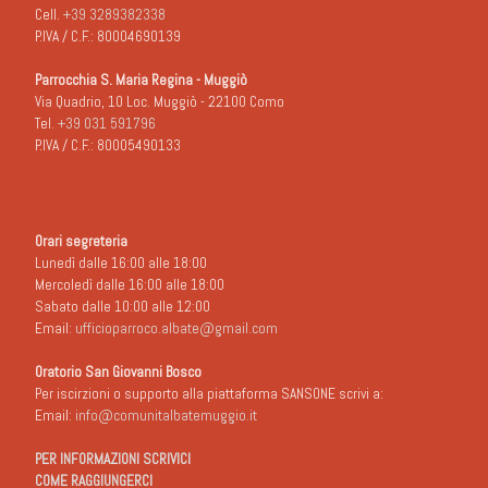
Cell.
+39 3289382338
P.IVA / C.F.: 80004690139
Parrocchia S. Maria Regina - Muggiò
Via Quadrio, 10 Loc. Muggiò - 22100 Como
Tel.
+39 031 591796
P.IVA / C.F.: 80005490133
Orari segreteria
Lunedì dalle 16:00 alle 18:00
Mercoledì dalle 16:00 alle 18:00
Sabato dalle 10:00 alle 12:00
Email:
ufficioparroco.albate@gmail.com
Oratorio San Giovanni Bosco
Per iscirzioni o supporto alla piattaforma SANSONE scrivi a:
Email:
info@comunitalbatemuggio.it
PER INFORMAZIONI SCRIVICI
COME RAGGIUNGERCI