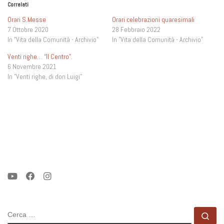
Correlati
Orari S.Messe
Orari celebrazioni quaresimali
7 Ottobre 2020
28 Febbraio 2022
In "Vita della Comunità - Archivio"
In "Vita della Comunità - Archivio"
Venti righe… “Il Centro”.
6 Novembre 2021
In "Venti righe, di don Luigi"
CERCA
Ce