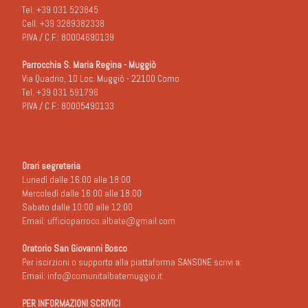
Tel.
+39 031 523845
Cell.
+39 3289382338
P.IVA / C.F.: 80004690139
Parrocchia S. Maria Regina - Muggiò
Via Quadrio, 10 Loc. Muggiò - 22100 Como
Tel.
+39 031 591796
P.IVA / C.F.: 80005490133
Orari segreteria
Lunedì dalle 16:00 alle 18:00
Mercoledì dalle 16:00 alle 18:00
Sabato dalle 10:00 alle 12:00
Email:
ufficioparroco.albate@gmail.com
Oratorio San Giovanni Bosco
Per iscirzioni o supporto alla piattaforma SANSONE scrivi a:
Email:
info@comunitalbatemuggio.it
PER INFORMAZIONI SCRIVICI