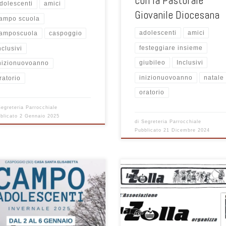
con la Pastorale
dolescenti
amici
Giovanile Diocesana
ampo scuola
adolescenti
amici
amposcuola
caspoggio
festeggiare insieme
nclusivi
giubileo
Inclusivi
nizionuovoanno
inizionuovoanno
natale
ratorio
oratorio
Segreteria Parrocchiale
blicato
2 Gennaio 2025
di
Segreteria Parrocchiale
Pubblicato
21 Dicembre 2024
Giornata Gastronocia con attenzio
TESTIMONINZA MISSIONARIA - Il ricav
opo cena per stare insieme e
di queste iniziative è a favore dei n
ggiare il Natale. Sono inviati tutti
progetti N.B.: per il pranzo e l’aspo
dolescenti ! vi aspettiamo!
obbligatoria la prenotazione telef
Franco: 031 522877 - Lilli: 031 521