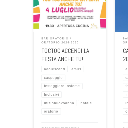
Un dopo cena per stare insieme e
Un d
festeggiare il Natale. Sono inviati tutti
feste
gli adolescenti ! vi aspettiamo!
gli a
BAR ORATORIO
BA
ORATORIO 2024-2025
OR
TOCTOC ACCENDI LA
C
FESTA ANCHE TU!
2
adolescenti
amici
a
caspoggio
c
festeggiare insieme
f
Inclusivi
I
inizionuovoanno
natale
i
oratorio
o