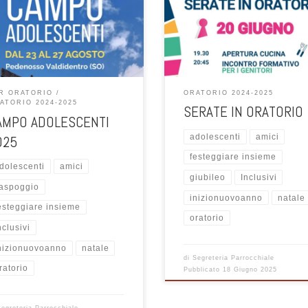
opo cena per stare insieme e
ggiare il Natale. Sono inviati tutti
Venerdì 20 giugno dalle 19.30
dolescenti ! vi aspettiamo!
R ORATORIO
ORATORIO 2024-2025
ATORIO 2024-2025
SERATE IN ORATORIO
AMPO ADOLESCENTI
adolescenti
amici
025
festeggiare insieme
dolescenti
amici
giubileo
Inclusivi
aspoggio
inizionuovoanno
natale
esteggiare insieme
oratorio
nclusivi
nizionuovoanno
natale
di
Segreteria Parrocchiale
ratorio
Pubblicato
18 Giugno 2025