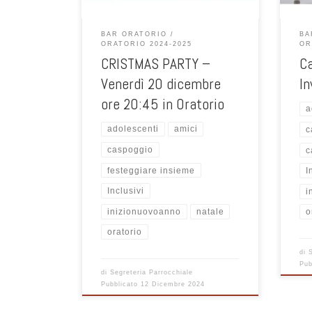
BAR ORATORIO
BA
ORATORIO 2024-2025
OR
CRISTMAS PARTY –
C
Venerdì 20 dicembre
In
ore 20:45 in Oratorio
a
adolescenti
amici
c
caspoggio
c
festeggiare insieme
I
Inclusivi
i
inizionuovoanno
natale
o
oratorio
di
Pub
di
Segreteria Parrocchiale
Pubblicato
12 Dicembre 2024