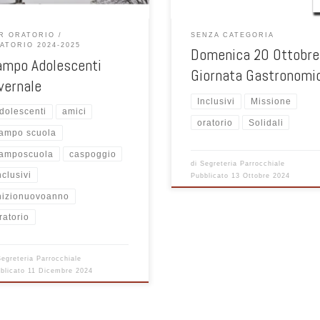
Toto: (WhatsApp) 338 5305723
R ORATORIO
SENZA CATEGORIA
ATORIO 2024-2025
Domenica 20 Ottobre
ampo Adolescenti
Giornata Gastronomi
vernale
Inclusivi
Missione
dolescenti
amici
oratorio
Solidali
ampo scuola
amposcuola
caspoggio
di
Segreteria Parrocchiale
nclusivi
Pubblicato
13 Ottobre 2024
nizionuovoanno
ratorio
Segreteria Parrocchiale
blicato
11 Dicembre 2024