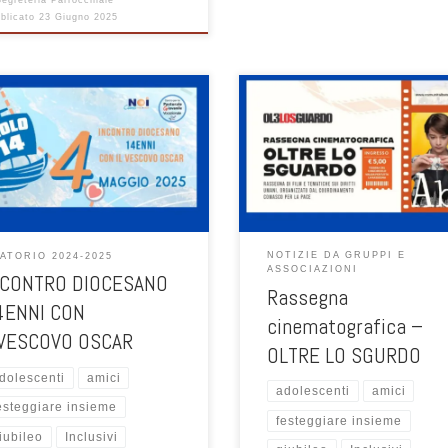
Segreteria Parrocchiale
blicato
23 Giugno 2025
nica 4 maggio 2025 – ISCRIZIONI
ANSONE. Siete pronti a ri-prendere
argo? Noi abbiamo rimesso in moto
acchina organizzativa per riuscire
vi vivere una bella giornata
nsegna della condivisione, della
 e gioia di ritrovarsi: tutti
nni provenienti da tutto il territorio
NOTIZIE DA GRUPPI E
ATORIO 2024-2025
esano si radunano intorno al […]
ASSOCIAZIONI
NCONTRO DIOCESANO
Rassegna
4ENNI CON
cinematografica –
LVESCOVO OSCAR
OLTRE LO SGURDO
dolescenti
amici
adolescenti
amici
esteggiare insieme
festeggiare insieme
iubileo
Inclusivi