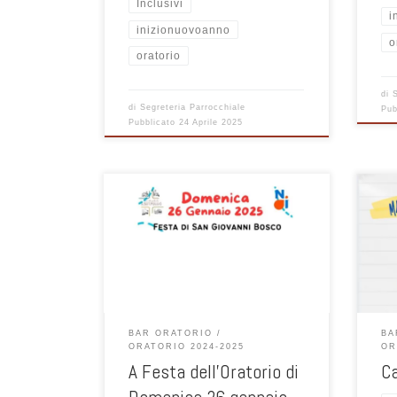
Inclusivi
i
inizionuovoanno
o
oratorio
di
di
Segreteria Parrocchiale
Pub
Pubblicato
24 Aprile 2025
Un dopo cena per stare insieme e
Un d
festeggiare il Natale. Sono inviati tutti
feste
gli adolescenti ! vi aspettiamo!
gli a
BAR ORATORIO
BA
ORATORIO 2024-2025
OR
A Festa dell’Oratorio di
C