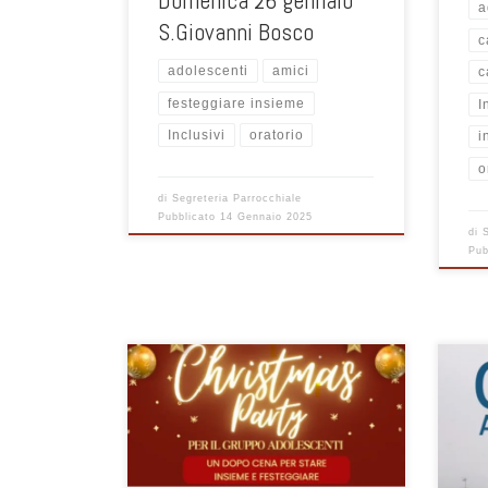
Domenica 26 gennaio
a
S.Giovanni Bosco
c
adolescenti
amici
c
festeggiare insieme
I
Inclusivi
oratorio
i
o
di
Segreteria Parrocchiale
Pubblicato
14 Gennaio 2025
di
Pub
Un dopo cena per stare insieme e
Un d
festeggiare il Natale. Sono inviati tutti
feste
gli adolescenti ! vi aspettiamo!
gli a