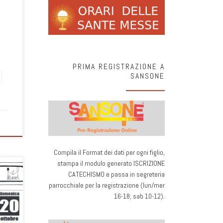
PRIMA REGISTRAZIONE A
SANSONE
Compila il Format dei dati per ogni figlio,
stampa il modulo generato ISCRIZIONE
ne e
CATECHISMO e passa in segreteria
ato
parrocchiale per la registrazione (lun/mer
ostri
16-18; sab 10-12).
rto è
onica
036 -