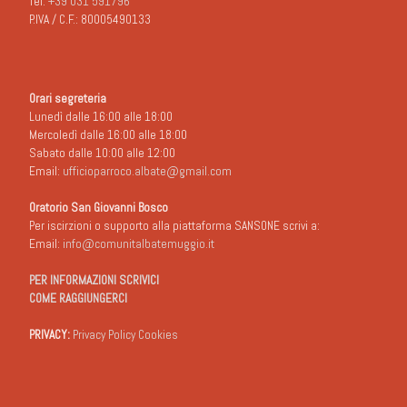
Tel.
+39 031 591796
P.IVA / C.F.: 80005490133
Orari segreteria
Lunedì dalle 16:00 alle 18:00
Mercoledì dalle 16:00 alle 18:00
Sabato dalle 10:00 alle 12:00
Email:
ufficioparroco.albate@gmail.com
Oratorio San Giovanni Bosco
Per iscirzioni o supporto alla piattaforma SANSONE scrivi a:
Email:
info@comunitalbatemuggio.it
PER INFORMAZIONI SCRIVICI
COME RAGGIUNGERCI
PRIVACY:
Privacy Policy Cookies