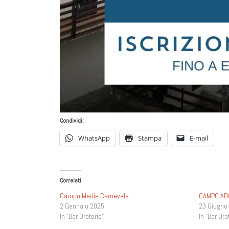
Condividi:
WhatsApp
Stampa
E-mail
Correlati
Campo Medie Carnevale
CAMPO AD
2 Gennaio 2025
23 Giugno
In "Bar Oratorio"
In "Bar Ora