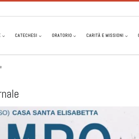
E
CATECHESI
ORATORIO
CARITÀ E MISSIONI
e
rnale