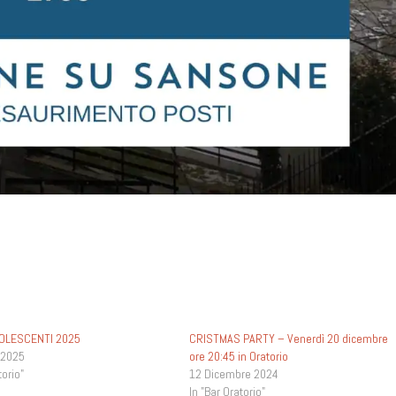
OLESCENTI 2025
CRISTMAS PARTY – Venerdì 20 dicembre
 2025
ore 20:45 in Oratorio
torio"
12 Dicembre 2024
In "Bar Oratorio"