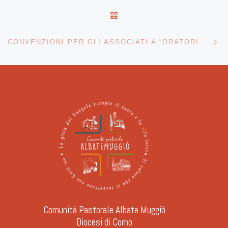
RITORNA ALLA LISTA DEG
Ar
CONVENZIONI PER GLI ASSOCIATI A “ORATORIO SAN G. BOSCO APS”
Comunità Pastorale Albate Muggiò
Diocesi di Como