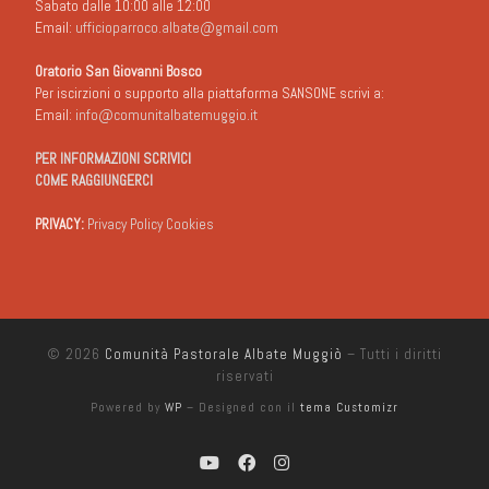
Sabato dalle 10:00 alle 12:00
Email:
ufficioparroco.albate@gmail.com
Oratorio San Giovanni Bosco
Per iscirzioni o supporto alla piattaforma SANSONE scrivi a:
Email:
info@comunitalbatemuggio.it
PER INFORMAZIONI SCRIVICI
COME RAGGIUNGERCI
PRIVACY:
Privacy Policy Cookies
© 2026
Comunità Pastorale Albate Muggiò
– Tutti i diritti
riservati
Powered by
WP
– Designed con il
tema Customizr