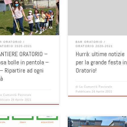
ini di catechesi con le
facciamo festa in oratorio La voglia
razioni domenicali per le varie età
Oratorio era tanta … siamo in 120 
 incontri on line. Il gruppo del post-
bambini, ragazzi, genitori, animato
ima (2a e 3a media) riparte in
volontari iscritti! Purtroppo contia
enza, come di consueto al giovedì
defezione di alcuni amici
riggio dalle ore 16.30 alle
“QUARANTENATI” dalla scuola, a cui v
18.00. (leggi qui) ADOLESCENTI E
nostro grazie per l’impegno e il
R ORATORIO
BAR ORATORIO
ANI […]
pensiero […]
ATORIO 2020-2021
ORATORIO 2020-2021
ANTIERE ORATORIO –
Hurrà: ultime notizie
sa bolle in pentola –
per la grande festa in
– Ripartire ad ogni
Oratorio!
tà
di
La Cumunità Pastorale
Pubblicato
24 Aprile 2021
La Cumunità Pastorale
blicato
26 Aprile 2021
 state inserite le nuove
“Parliamo di ORATORIO non come d