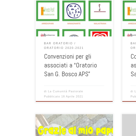
convenzioni per chi è Associato a
conv
Oratorio S.G. Bosco APS. Al rinnovo della
Orato
tessera è possibile entrare nella
tess
sezione predisposta. Qui vi inseriamo
sezi
l’immagine delle aziende aderenti alle
l’im
convenzioni.
conv
BAR ORATORIO
BA
ORATORIO 2020-2021
OR
Convenzioni per gli
Co
associati a “Oratorio
as
San G. Bosco APS”
S
di
La Cumunità Pastorale
di
Pubblicato
16 Aprile 2021
Pub
Ciao a tutti, Vi ricordiamo
l’appuntamento delle Domeniche in
oratorio per domani 21 marzo ore