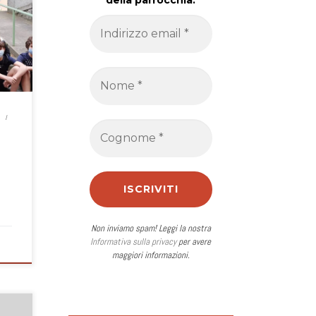
della parrocchia.
vati
conda
ci
oi
e ci
ulla
ù.
Non inviamo spam! Leggi la nostra
Informativa sulla privacy
per avere
maggiori informazioni.