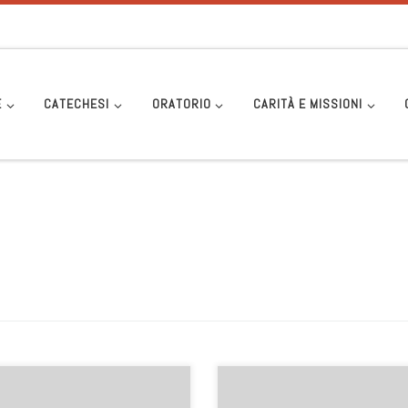
E
CATECHESI
ORATORIO
CARITÀ E MISSIONI
nica 18 dicembre 2022
REGISTRAZIONE A EVENTO PUBBLIC