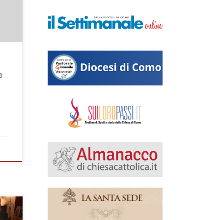
er
e a
ù
a
ioni