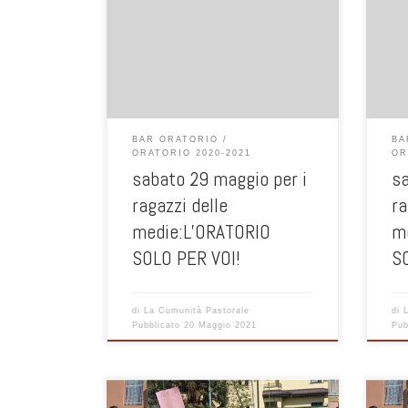
Aperte le iscrizioni alle iscrizioni alla
Apert
FESTA
F
BAR ORATORIO
BA
ORATORIO 2020-2021
OR
sabato 29 maggio per i
sa
ragazzi delle
ra
medie:L’ORATORIO
m
SOLO PER VOI!
S
di
La Cumunità Pastorale
di
Pubblicato
20 Maggio 2021
Pub
CAMM