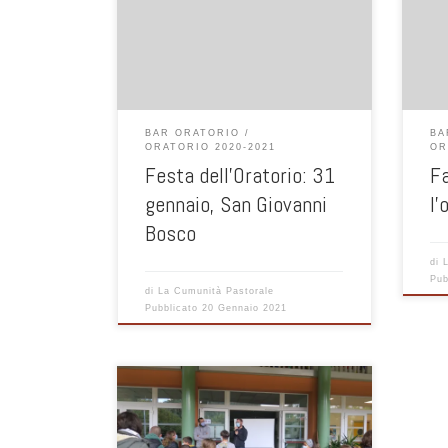
appuntamenti con ragazzi e bambini e
famiglie per ritrovarci, per vivere, un po’
da lontano ma uniti, la realtà
dell’oratorio e per giocare insieme. Lo
abbiamo fatto un mesetto fa, ormai,
prima di Natale; lo vogliamo fare nel
mese di gennaio in una data […]
BAR ORATORIO
BA
ORATORIO 2020-2021
OR
Festa dell’Oratorio: 31
F
gennaio, San Giovanni
l’
Bosco
di
Pub
di
La Cumunità Pastorale
Pubblicato
20 Gennaio 2021
Ciao a tutti! Ci eravamo lasciati ad
inizio ottobre in oratorio, per riprendere
contatto con gli spazi e i loghi