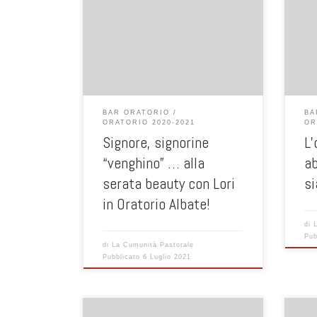
Grande successone per la serata
beauty con Lori &Socie!!!!!!!!! In una
piacevole serata di fine Giugno..
fai 
Abbiamo alimentato lo spirito con
MEDI
quattro chiacchiere tra donne e a
seguire grazie alla professionalità
della nostra Lori estetista di fiducia…
Abbiamo sperimentato qualche trucco
BAR ORATORIO
BA
e metodo per prenderci cura delle
ORATORIO 2020-2021
OR
nostre mani. Insomma […]
Signore, signorine
L’
“venghino” … alla
ab
serata beauty con Lori
si
in Oratorio Albate!
di
Pub
di
La Cumunità Pastorale
Pubblicato
6 Luglio 2021