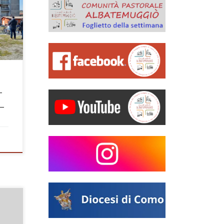
à
ipa
o
ti,
–
 –
lla
anni
e