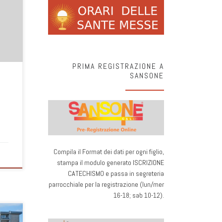
 di
tra
ri e
mo la
a il
PRIMA REGISTRAZIONE A
SANSONE
Compila il Format dei dati per ogni figlio,
stampa il modulo generato ISCRIZIONE
CATECHISMO e passa in segreteria
parrocchiale per la registrazione (lun/mer
16-18; sab 10-12).
i