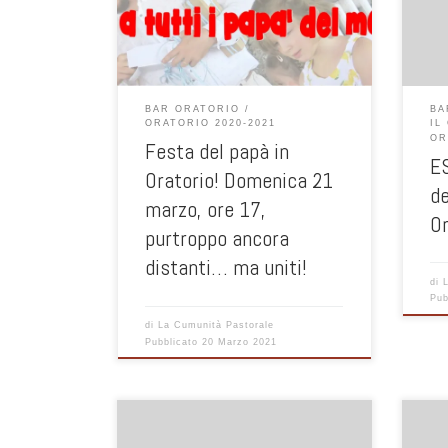
17.00. Dopo la messa delle 10,30 ad
Albate passa a ritirare il materiale per
realizzare il lavoretto pensato per la
festa del papà. Ecco il link per entrare:
Ora: 21 mar 2021 05:00 PM Roma Entra
BAR ORATORIO
BA
nella riunione in […]
ORATORIO 2020-2021
IL
OR
Festa del papà in
ES
Oratorio! Domenica 21
de
marzo, ore 17,
Or
purtroppo ancora
distanti… ma uniti!
di
Pub
di
La Cumunità Pastorale
Pubblicato
20 Marzo 2021
Buongiorno a tutti! continuano i nostri