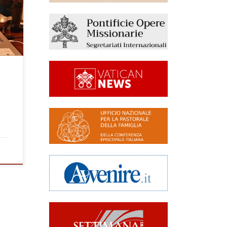
l
 con
ziamo
ovena
l