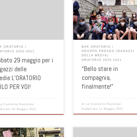
Domenica 9 maggio ci siamo ritro
con un gruppetto di ragazzi di se
e terza media. Abbiamo giocato e 
e le iscrizioni alle iscrizioni alla
siamo conosciuti meglio tra noi, p
ESTA
abbiamo ascoltato suor Simona ch
ha coinvolto mostrandoci le foto s
sua esperienza missionaria in Per
Alle 18.00 abbiamo celebrato una
R ORATORIO
BAR ORATORIO
festosa […]
GRUPPO PREADO (RAGAZZI
ATORIO 2020-2021
DELLA MEDIA)
bato 29 maggio per i
ORATORIO 2020-2021
“Bello stare in
gazzi delle
compagnia,
edie:L’ORATORIO
finalmente!”
OLO PER VOI!
di
La Cumunità Pastorale
La Cumunità Pastorale
Pubblicato
11 Maggio 2021
blicato
20 Maggio 2021
INI DI CATECHESI Continuano i
Il grande giorno è arrivato: Hurrà