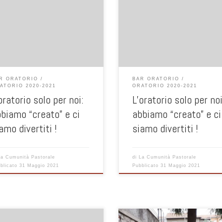
click qui: LE FOTO DELLA FESTA
fai click qui: LE FOTO DELLA FESTA
E 2021
MEDIE 2021
R ORATORIO
BAR ORATORIO
ATORIO 2020-2021
ORATORIO 2020-2021
oratorio solo per noi:
L’oratorio solo per noi
biamo “creato” e ci
abbiamo “creato” e ci
amo divertiti !
siamo divertiti !
La Cumunità Pastorale
di
La Cumunità Pastorale
blicato
31 Maggio 2021
Pubblicato
31 Maggio 2021