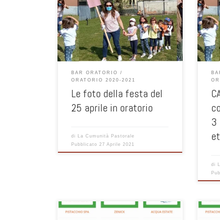
camm
celeb
e gli
Cres
pres
pome
ore 
BAR ORATORIO
BA
GIOV
ORATORIO 2020-2021
OR
Le foto della festa del
C
25 aprile in oratorio
co
3 
e
di
La Cumunità Pastorale
Pubblicato
27 Aprile 2021
di
Pub
Sono state inserite le nuove
Sono