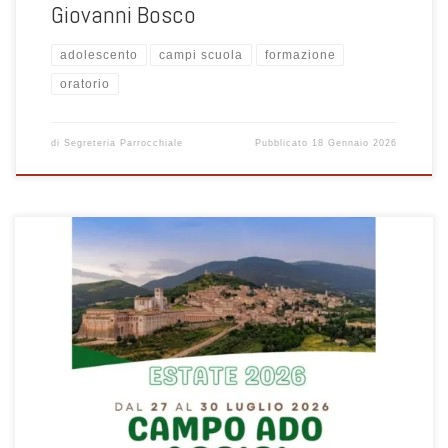
Giovanni Bosco
adolescento
campi scuola
formazione
oratorio
di
Segreteria Parrocchiale
Pubblicato
18 Gennaio 2026
Ogni anno i nostri adolescenti , dalla prima alla quinta superiore, che
hanno desiderio di dedicarsi al servizio di animatori in oratori, vivono
un'esperienza di formazione nel campo estivo a loro dedicato. Sono
giorni in cui essi possano giocare e divertirsi, ma anche ascoltare
testimonianze di vita e riflettere su di sé, vivere esperienze di
servizio, di lavoro manuale, di preghiera, seguendo il filo conduttore
delle emozioni che nascono e si trasformano in ciascuno di noi,
rilette alla luce del Vangelo di Gesù. Il prossimo anno (2026) è
l'ottavo centenario Francescano è un anno speciale e anche il
campo ad Assisi sarà speciale! Le celebrazioni Francescane hanno
ripercorso la vita di S. Francesco: Anno 2023: Si è celebrato l'ottavo