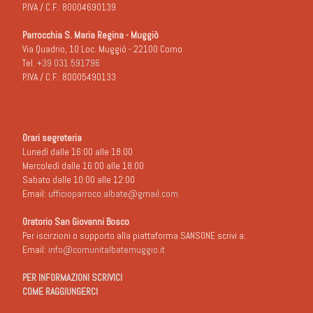
P.IVA / C.F.: 80004690139
Parrocchia S. Maria Regina - Muggiò
Via Quadrio, 10 Loc. Muggiò - 22100 Como
Tel.
+39 031 591796
P.IVA / C.F.: 80005490133
Orari segreteria
Lunedì dalle 16:00 alle 18:00
Mercoledì dalle 16:00 alle 18:00
Sabato dalle 10:00 alle 12:00
Email:
ufficioparroco.albate@gmail.com
Oratorio San Giovanni Bosco
Per iscirzioni o supporto alla piattaforma SANSONE scrivi a:
Email:
info@comunitalbatemuggio.it
PER INFORMAZIONI SCRIVICI
COME RAGGIUNGERCI