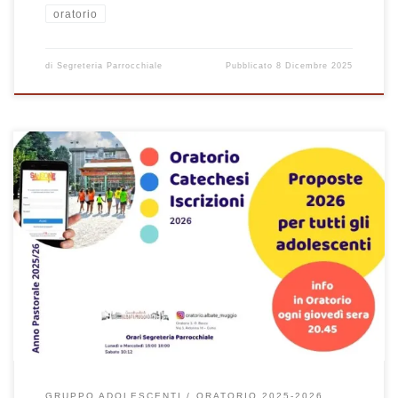
oratorio
di
Segreteria Parrocchiale
Pubblicato
8 Dicembre 2025
Guida per la registrazione alla piattaforma SANSONE per le attività
organizzate in Oratorio Albate Muggio
GRUPPO ADOLESCENTI
ORATORIO 2025-2026