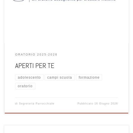
I prossimi appuntamenti …
ORATORIO 2025-2026
APERTI PER TE
adolescento
campi scuola
formazione
oratorio
di
Segreteria Parrocchiale
Pubblicato
16 Giugno 2026