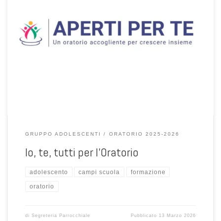
COME I NOSTRI TALENTI ARRICCHISCONO APERTI PER TE L’ESPERIENZA DI
VOLONTARIATO IN ORATORIO Incontri rivolti a tutti i volontari adulti che
donano tempo e risorse per le diverse attività a servizio dei bambini
e ragazzi durante tutto l’anno (volontari al Grest, baristi, volontari per
la pulizia etc.)
GRUPPO ADOLESCENTI
ORATORIO 2025-2026
Io, te, tutti per l’Oratorio
adolescento
campi scuola
formazione
oratorio
di
Segreteria Parrocchiale
Pubblicato
13 Marzo 2026