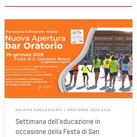
Programma intenso e ben preparato per la prima FESTA
DELL’ORATORIO 2026. Appuntamenti diversi per coinvolgere tutta la
nostra Comunità : 29 gennaio ore 18:30 Gigi Cotichella incontra i
nostri giovani, con stampo laboratoriale, sull’accompagnamento
degli adolescenti. Il gruppo dei giovani/educatori sarà invitato a
guardare alle proprie dinamiche (capacità di collaborazione, […]
GRUPPO ADOLESCENTI
ORATORIO 2025-2026
Settimana dell’educazione in
occasione della Festa di San