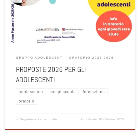
Guida per la registrazione alla piattaforma SANSONE per le attività
organizzate in Oratorio Albate Muggio
GRUPPO ADOLESCENTI
ORATORIO 2025-2026
PROPOSTE 2026 PER GLI
ADOLESCENTI …
adolescento
campi scuola
formazione
oratorio
di
Segreteria Parrocchiale
Pubblicato
30 Ottobre 2025