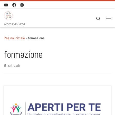
Passa al contenuto
Search
Men
Diocesi di Como
Pagina iniziale
»
formazione
formazione
8 articoli