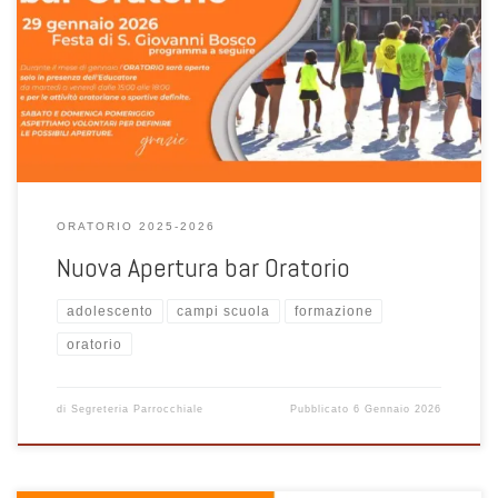
Giovedì 29 gennaio 2026 – Prima serata in occasione della Festa di
San Giovanni Bosco a breve sarà comunicato il programma della
settimana
ORATORIO 2025-2026
Nuova Apertura bar Oratorio
adolescento
campi scuola
formazione
oratorio
di
Segreteria Parrocchiale
Pubblicato
6 Gennaio 2026