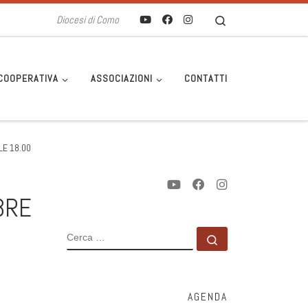
Search
Diocesi di Como
COOPERATIVA
ASSOCIAZIONI
CONTATTI
E 18.00
BRE
CERCA
Cerca …
AGENDA