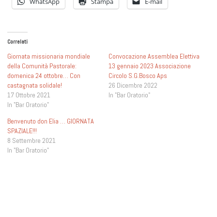
WhatsApp
Stampa
E-mail
Correlati
Giornata missionaria mondiale
Convocazione Assemblea Elettiva
della Comunità Pastorale:
13 gennaio 2023 Associazione
domenica 24 ottobre… Con
Circolo S.G.Bosco Aps
castagnata solidale!
26 Dicembre 2022
17 Ottobre 2021
In "Bar Oratorio"
In "Bar Oratorio"
Benvenuto don Elia … GIORNATA
SPAZIALE!!!
8 Settembre 2021
In "Bar Oratorio"