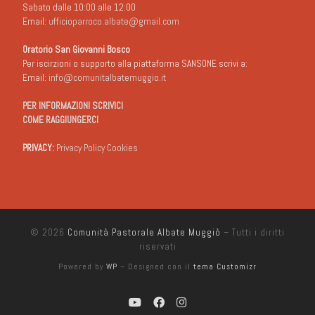
Sabato dalle 10:00 alle 12:00
Email:
ufficioparroco.albate@gmail.com
Oratorio San Giovanni Bosco
Per iscirzioni o supporto alla piattaforma SANSONE scrivi a:
Email:
info@comunitalbatemuggio.it
PER INFORMAZIONI SCRIVICI
COME RAGGIUNGERCI
PRIVACY:
Privacy Policy Cookies
© 2026
Comunità Pastorale Albate Muggiò
– Tutti i diritti
riservati
Powered by
WP
– Designed con il
tema Customizr