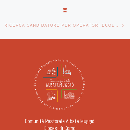
RITORNA ALLA LISTA DEG
Ar
RICERCA CANDIDATURE PER OPERATORI ECOLOGICI (E ALTRO)
Comunità Pastorale Albate Muggiò
Diocesi di Como