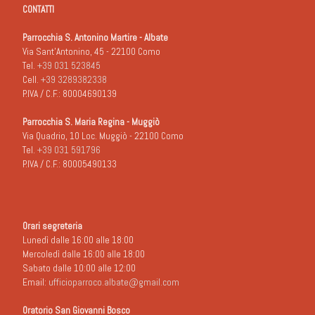
CONTATTI
Parrocchia S. Antonino Martire - Albate
Via Sant'Antonino, 45 - 22100 Como
Tel.
+39 031 523845
Cell.
+39 3289382338
P.IVA / C.F.: 80004690139
Parrocchia S. Maria Regina - Muggiò
Via Quadrio, 10 Loc. Muggiò - 22100 Como
Tel.
+39 031 591796
P.IVA / C.F.: 80005490133
Orari segreteria
Lunedì dalle 16:00 alle 18:00
Mercoledì dalle 16:00 alle 18:00
Sabato dalle 10:00 alle 12:00
Email:
ufficioparroco.albate@gmail.com
Oratorio San Giovanni Bosco