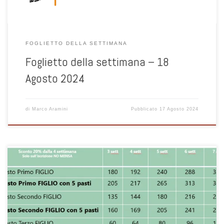
FOGLIETTO DELLA SETTIMANA
Foglietto della settimana – 18
Agosto 2024
di
Marco Aramini
Pubblicato
17 Agosto 2024
Le date: dal 2 al 6 settembre La seconda parte di Grest è aperta
anche ai bambini che frequenteranno la Prima Elementare nel
prossimo anno scolastico 2023/2024. Fai click su questo link per la
PRE-REGISTRAZIONE , passa in segreteria e segui la Guida Sanasone