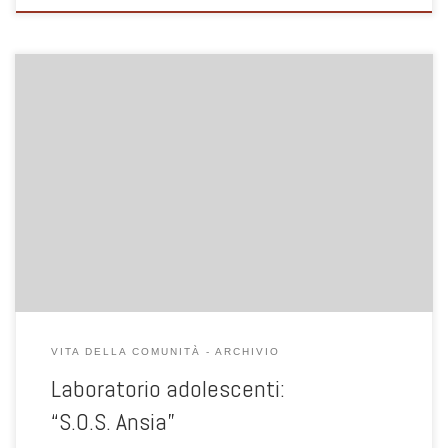
Scoprire il significato e il funzionamento dell’ansia all’interno del
proprio quotidiano, sia nelle relazioni interpersonali sia nel rapporto
con la propria immagine corporea, imparando a distinguere gli
aspetti funzionali e quelli che creano disagio.
VITA DELLA COMUNITÀ - ARCHIVIO
Laboratorio adolescenti:
“S.O.S. Ansia”