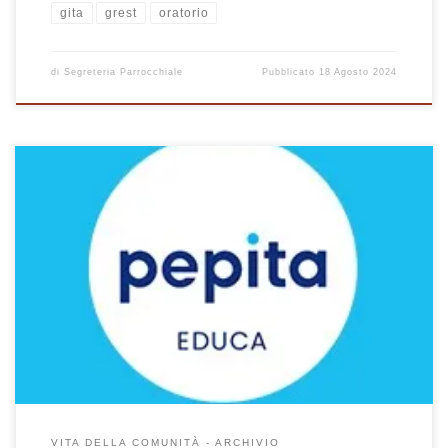
gita
grest
oratorio
di
Segreteria Parrocchiale
Pubblicato
18 Agosto 2024
Riflettere attivamente insieme ai preadolescenti su cosa favorisce
atteggiamenti come l’indifferenza, l’individualismo e l’egoismo: se
non conosco l’altro non mi interessa, se non mi interessa non me
ne prendo cura. Il laboratorio vuole promuovere l’allenamento
all’empatia e al rispetto attraverso differenti linguaggi che
appartengono al mondo della narrazione e del teatro.
VITA DELLA COMUNITÀ - ARCHIVIO