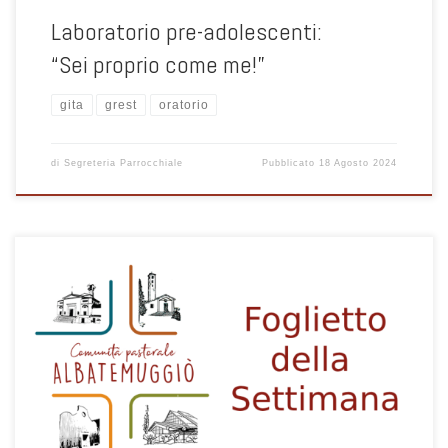
Laboratorio pre-adolescenti:
“Sei proprio come me!”
gita
grest
oratorio
di
Segreteria Parrocchiale
Pubblicato
18 Agosto 2024