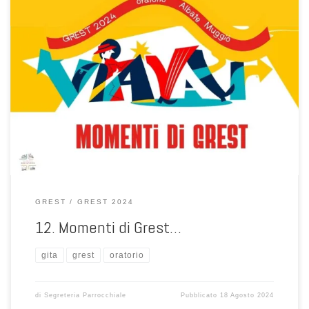
Sono state settimane all’insegna della condivisione di idee e
progetti da realizzare insieme ... abbiamo giocato, ci siamo sfidati in
tanti giochi. Abbiamo imparato cose nuove durante i laboratori e i
corsi di formazione.
GREST
GREST 2024
12. Momenti di Grest…
gita
grest
oratorio
di
Segreteria Parrocchiale
Pubblicato
18 Agosto 2024