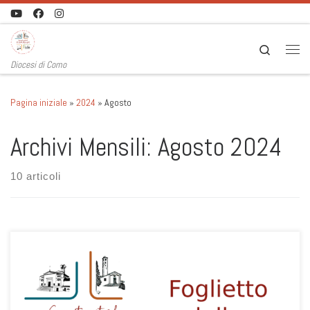
Passa al contenuto
Search
Men
Diocesi di Como
Pagina iniziale
»
2024
»
Agosto
Archivi Mensili:
Agosto 2024
10 articoli