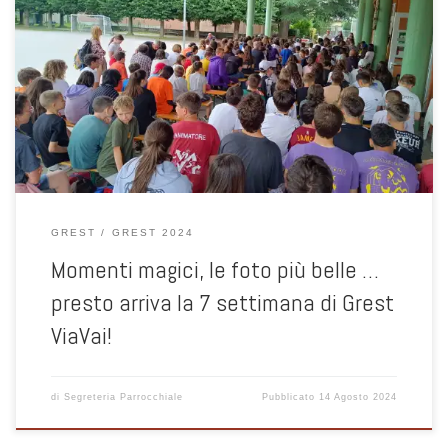
Sei settimane ... dite che son tante ? troppe? le presenze dicono che
i bambini e le famiglie hanno scelto di stare con noi! Sarà solo per
comodicà? Nooo le risposte sono tante e belle! Grazie ai nostri
adolescenti che con Walter, Chiara e tutti i volontari hanno reso
possibile questo Grest, naturalmente sotto l'occhio attente del
nostro parroco don Giovanni!
GREST
GREST 2024
Momenti magici, le foto più belle …
presto arriva la 7 settimana di Grest
ViaVai!
di
Segreteria Parrocchiale
Pubblicato
14 Agosto 2024