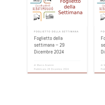
FOGLIETTO DELLA SETTIMANA
FO
Foglietto della
Fo
settimana – 29
s
Dicembre 2024
D
di
Marco Aramini
di
Pubblicato
28 Dicembre 2024
Pub