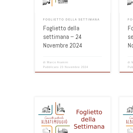
FOGLIETTO DELLA SETTIMANA
FO
Foglietto della
Fo
settimana – 24
s
Novembre 2024
N
di
Marco Aramini
di
Pubblicato
23 Novembre 2024
Pub