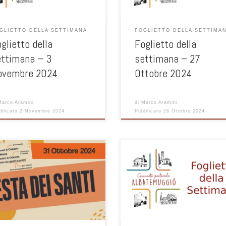
GLIETTO DELLA SETTIMANA
FOGLIETTO DELLA SETTIMA
glietto della
Foglietto della
ettimana – 3
settimana – 27
ovembre 2024
Ottobre 2024
Marco Aramini
di
Marco Aramini
blicato
2 Novembre 2024
Pubblicato
26 Ottobre 2024
a a tutti i PRE-ADO (Medie) e ADO
a Comunità.