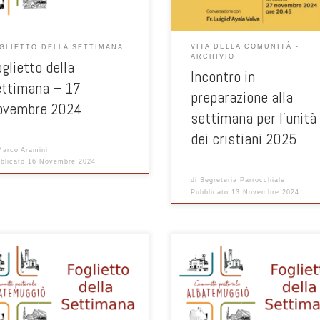
VITA DELLA COMUNITÀ -
GLIETTO DELLA SETTIMANA
ARCHIVIO
glietto della
Incontro in
ettimana – 17
preparazione alla
ovembre 2024
settimana per l’unità
dei cristiani 2025
Marco Aramini
blicato
16 Novembre 2024
di
Segreteria Parrocchiale
Pubblicato
13 Novembre 2024