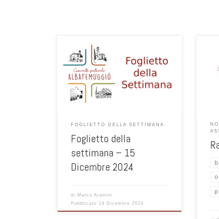
Agorà
NO
FOGLIETTO DELLA SETTIMANA
AS
Foglietto della
R
settimana – 15
b
Dicembre 2024
o
p
di
Marco Aramini
Pubblicato
14 Dicembre 2024