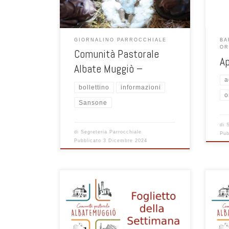
GIORNALINO PARROCCHIALE
BA
OR
Comunità Pastorale
A
Albate Muggiò –
a
bollettino
informazioni
o
Sansone
di
di
Segreteria Parrocchiale
Pub
Pubblicato
3 Dicembre 2024