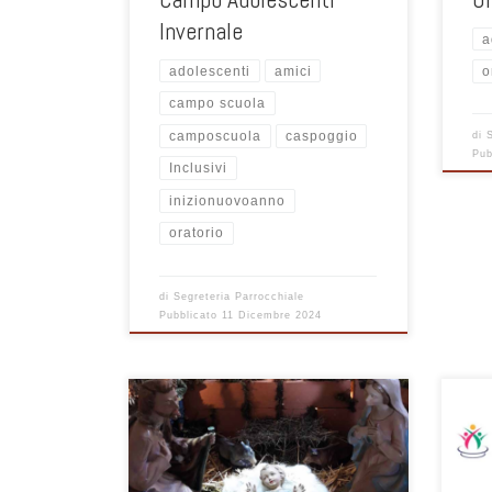
Invernale
a
adolescenti
amici
o
campo scuola
camposcuola
caspoggio
di
Pub
Inclusivi
inizionuovoanno
oratorio
di
Segreteria Parrocchiale
Pubblicato
11 Dicembre 2024
Guida per la registrazione alla
Guida
piattaforma SANSONE per le attività
piat
organizzate in Oratorio Albate Muggio
orga