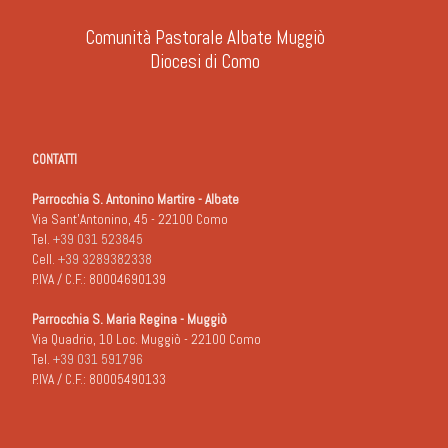
Comunità Pastorale Albate Muggiò
Diocesi di Como
CONTATTI
Parrocchia S. Antonino Martire - Albate
Via Sant'Antonino, 45 - 22100 Como
Tel.
+39 031 523845
Cell.
+39 3289382338
P.IVA / C.F.: 80004690139
Parrocchia S. Maria Regina - Muggiò
Via Quadrio, 10 Loc. Muggiò - 22100 Como
Tel.
+39 031 591796
P.IVA / C.F.: 80005490133