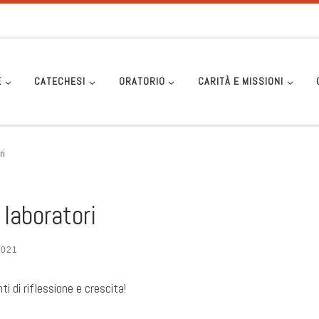
E
CATECHESI
ORATORIO
CARITÀ E MISSIONI
ri
laboratori
2021
 di riflessione e crescita!