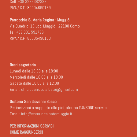
Cell.
+39 3289382338
P.IVA / C.F.: 80004690139
Parrocchia S. Maria Regina - Muggiò
Via Quadrio, 10 Loc. Muggiò - 22100 Como
Tel.
+39 031 591796
P.IVA / C.F.: 80005490133
Orari segreteria
Lunedì dalle 16:00 alle 18:00
Mercoledì dalle 16:00 alle 18:00
Sabato dalle 10:00 alle 12:00
Email:
ufficioparroco.albate@gmail.com
Oratorio San Giovanni Bosco
Per iscirzioni o supporto alla piattaforma SANSONE scrivi a:
Email:
info@comunitalbatemuggio.it
PER INFORMAZIONI SCRIVICI
COME RAGGIUNGERCI