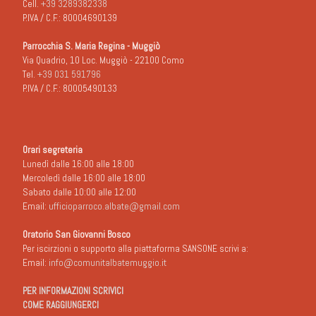
Cell.
+39 3289382338
P.IVA / C.F.: 80004690139
Parrocchia S. Maria Regina - Muggiò
Via Quadrio, 10 Loc. Muggiò - 22100 Como
Tel.
+39 031 591796
P.IVA / C.F.: 80005490133
Orari segreteria
Lunedì dalle 16:00 alle 18:00
Mercoledì dalle 16:00 alle 18:00
Sabato dalle 10:00 alle 12:00
Email:
ufficioparroco.albate@gmail.com
Oratorio San Giovanni Bosco
Per iscirzioni o supporto alla piattaforma SANSONE scrivi a:
Email:
info@comunitalbatemuggio.it
PER INFORMAZIONI SCRIVICI
COME RAGGIUNGERCI