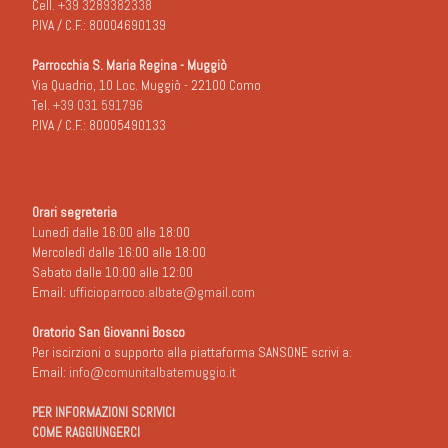
Cell.
+39 3289382338
P.IVA / C.F.: 80004690139
Parrocchia S. Maria Regina - Muggiò
Via Quadrio, 10 Loc. Muggiò - 22100 Como
Tel.
+39 031 591796
P.IVA / C.F.: 80005490133
Orari segreteria
Lunedì dalle 16:00 alle 18:00
Mercoledì dalle 16:00 alle 18:00
Sabato dalle 10:00 alle 12:00
Email:
ufficioparroco.albate@gmail.com
Oratorio San Giovanni Bosco
Per iscirzioni o supporto alla piattaforma SANSONE scrivi a:
Email:
info@comunitalbatemuggio.it
PER INFORMAZIONI SCRIVICI
COME RAGGIUNGERCI