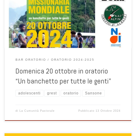
Guida per la registrazione alla piattaforma SANSONE per le attività
organizzate in Oratorio Albate Muggio
BAR ORATORIO
ORATORIO 2024-2025
Domenica 20 ottobre in oratorio
“Un banchetto per tutte le genti”
adolescenti
grest
oratorio
Sansone
di
La Cumunità Pastorale
Pubblicato
13 Ottobre 2024