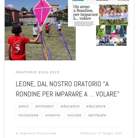
Cosa ti ha spinto a fare il salto? «Durante la terza superiore ho
attraversato un periodo di forte vuoto. Non trovavo più senso in
quello che facevo. Come mi disse l’educatore del mio oratorio: “stai
volando, ma non ti muovi”. Poi ho trovato il coraggio di dire: mi butto.
Mi lancio in un’esperienza nuova, pronto a fare del mio per lasciare il
mondo un pochino migliore di come l’ho trovato».
ORATORIO 2024-2025
LEONE, DAL NOSTRO ORATORIO “A
RONDINE PER IMPARARE A … VOLARE”
amici
animatori
educativo
educatore
inclusione
oratorio
sociale
spirituale
di
Segreteria Parrocchiale
Pubblicato
27 Giugno 2025