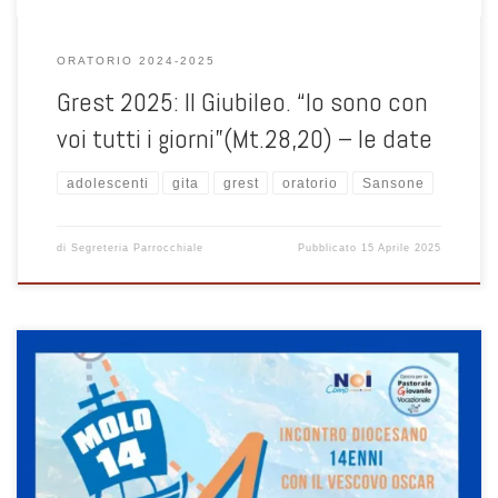
...State in Oratorio!
ORATORIO 2024-2025
Grest 2025: Il Giubileo. “Io sono con
voi tutti i giorni”(Mt.28,20) – le date
adolescenti
gita
grest
oratorio
Sansone
di
Segreteria Parrocchiale
Pubblicato
15 Aprile 2025
Domenica 4 maggio 2025 – ISCRIZIONI SU SANSONE. Siete pronti a ri-
prendere il largo? Noi abbiamo rimesso in moto la macchina
organizzativa per riuscire a farvi vivere una bella giornata all’insegna
della condivisione, della festa e gioia di ritrovarsi: tutti