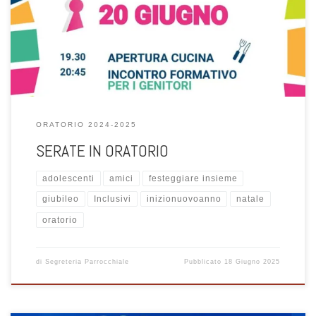
Venerdì 20 giugno dalle 19.30
ORATORIO 2024-2025
SERATE IN ORATORIO
adolescenti
amici
festeggiare insieme
giubileo
Inclusivi
inizionuovoanno
natale
oratorio
di
Segreteria Parrocchiale
Pubblicato
18 Giugno 2025