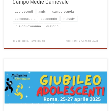
Campo Medie Carnevale
adolescenti
amici
campo scuola
camposcuola
caspoggio
Inclusivi
inizionuovoanno
oratorio
di
Segreteria Parrocchiale
Pubblicato
2 Gennaio 2025
Roma, 25-27 aprile 2025 – Aperte le iscrizioni su Sansone: entro il
15/1/2025,con versamento dell’acconto, come richiesto dalla
Pastorale Giovanile.