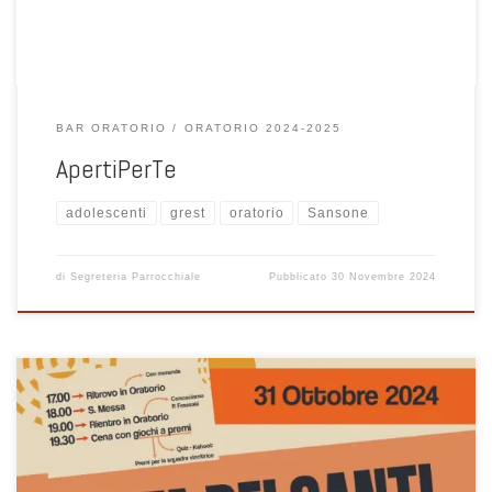
BAR ORATORIO
ORATORIO 2024-2025
ApertiPerTe
adolescenti
grest
oratorio
Sansone
di
Segreteria Parrocchiale
Pubblicato
30 Novembre 2024