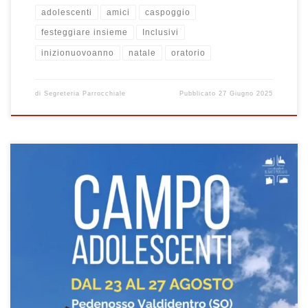
adolescenti
amici
caspoggio
festeggiare insieme
Inclusivi
inizionuovoanno
natale
oratorio
di
Segreteria Parrocchiale
Pubblicato
27 Giugno 2025
Un dopo cena per stare insieme e festeggiare il Natale. Sono inviati
tutti gli adolescenti ! vi aspettiamo!