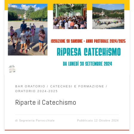
Sono state settimane all’insegna della condivisione di idee e
progetti da realizzare insieme ... abbiamo giocato, ci siamo sfidati in
tanti giochi. Abbiamo imparato cose nuove durante i laboratori e i
corsi di formazione.
BAR ORATORIO
CATECHESI E FORMAZIONE
ORATORIO 2024-2025
Riparte il Catechismo
di
Segreteria Parrocchiale
Pubblicato
12 Ottobre 2024