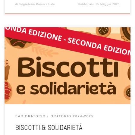
di
Segreteria Parrocchiale
Pubblicato
15 Maggio 2025
Noi ragazzi delle medie abbiamo deciso di continuare ad aiutare Elia
Cappelletti, missionario laico in Perù, nell'acquisto di materiale
scolastico per la Scuola a Tauca. Per questo, sotto la guida esperta,
di un pasticcere prepareremo ancora i biscotti andatii a ruba della
passata edizione ... leggi sotto il volantino e prenota!
BAR ORATORIO
ORATORIO 2024-2025
BISCOTTI & SOLIDARIETÀ