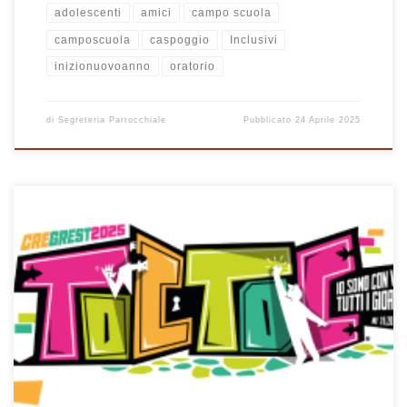
adolescenti
amici
campo scuola
camposcuola
caspoggio
Inclusivi
inizionuovoanno
oratorio
di
Segreteria Parrocchiale
Pubblicato
24 Aprile 2025
Come ogni estate ritorna in Oratorio il Grest, momento di gioia,
amicizia, divertimento ... ma anche crescita e scoperta del valore del
"dono" . I ragazzi più grandi fanno dono del loro tempo ai bimbi più
piccoli. Tanti adulti (volontari) danno il loro tempo come "dono" per
organizzare, gestire e vivere i vari momenti. Dall'accoglienza, alla
preparazione e pulizia della mensa, all'accompagnamento nelle
uscite ... alla gestione contabile/amministrativa. C'è posto per tutti e
anche una piccola disponibilkità è preziosa. Anche un aiuto
economico è bene accetto: sia per copreire tutti i costi, ma anche
per aiutare chi è in difficoltà. L'estate è un momento per stare
insieme: Grest sta per GRuppo ESTivo e, come sempre si dice: E