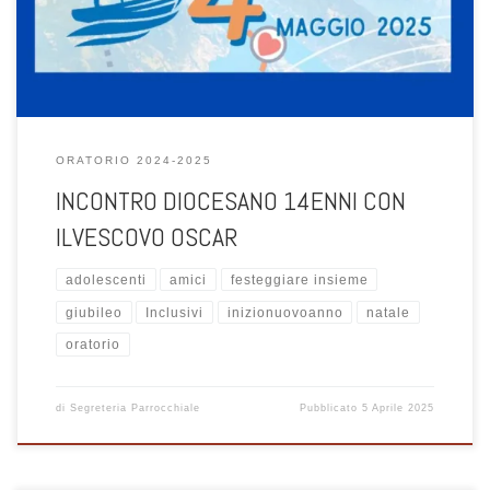
i 14enni provenienti da tutto il territorio diocesano si radunano
intorno al […]
ORATORIO 2024-2025
INCONTRO DIOCESANO 14ENNI CON
ILVESCOVO OSCAR
adolescenti
amici
festeggiare insieme
giubileo
Inclusivi
inizionuovoanno
natale
oratorio
di
Segreteria Parrocchiale
Pubblicato
5 Aprile 2025