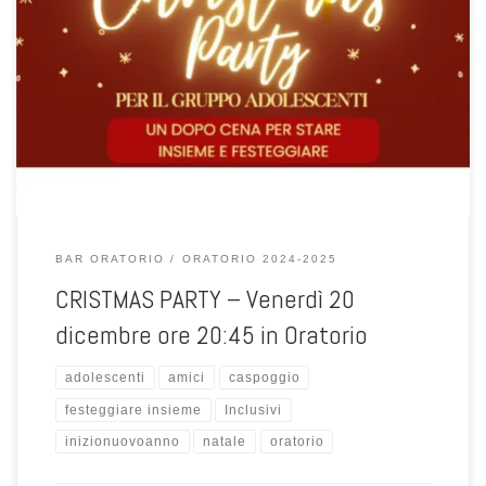
Un dopo cena per stare insieme e festeggiare il Natale. Sono inviati
tutti gli adolescenti ! vi aspettiamo!
BAR ORATORIO
ORATORIO 2024-2025
CRISTMAS PARTY – Venerdì 20
dicembre ore 20:45 in Oratorio
adolescenti
amici
caspoggio
festeggiare insieme
Inclusivi
inizionuovoanno
natale
oratorio