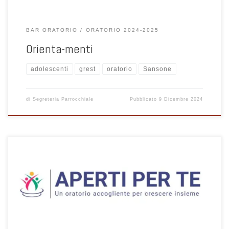
BAR ORATORIO
ORATORIO 2024-2025
Orienta-menti
adolescenti
grest
oratorio
Sansone
di
Segreteria Parrocchiale
Pubblicato
9 Dicembre 2024
Guida per la registrazione alla piattaforma SANSONE per le attività
organizzate in Oratorio Albate Muggio