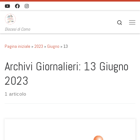
Passa al contenuto
Search
Men
Diocesi di Como
Pagina iniziale
»
2023
»
Giugno
»
13
Archivi Giornalieri:
13 Giugno
2023
1 articolo