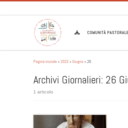
Passa al contenuto
COMUNITÀ PASTORAL
Pagina iniziale
»
2022
»
Giugno
»
26
Archivi Giornalieri:
26 G
1 articolo
Difficile fare un bilancio. Incontri,