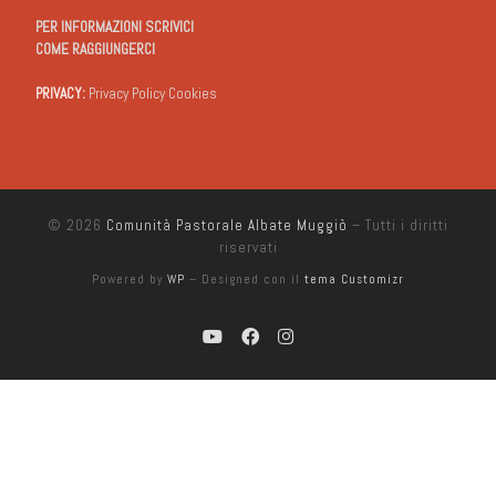
PER INFORMAZIONI SCRIVICI
COME RAGGIUNGERCI
PRIVACY:
Privacy Policy Cookies
© 2026
Comunità Pastorale Albate Muggiò
– Tutti i diritti
riservati
Powered by
WP
– Designed con il
tema Customizr