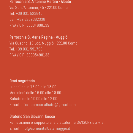
Parrocchia S. Antonino Martire - Albate
Via Sant'Antonino, 45 - 22100 Como
Tel.
+39 031 523845
Cell.
+39 3289382338
P.IVA / C.F.: 80004690139
Parrocchia S. Maria Regina - Muggiò
Via Quadrio, 10 Loc. Muggiò - 22100 Como
Tel.
+39 031 591796
P.IVA / C.F.: 80005490133
Orari segreteria
Lunedì dalle 16:00 alle 18:00
Mercoledì dalle 16:00 alle 18:00
Sabato dalle 10:00 alle 12:00
Email:
ufficioparroco.albate@gmail.com
Oratorio San Giovanni Bosco
Per iscirzioni o supporto alla piattaforma SANSONE scrivi a:
Email:
info@comunitalbatemuggio.it