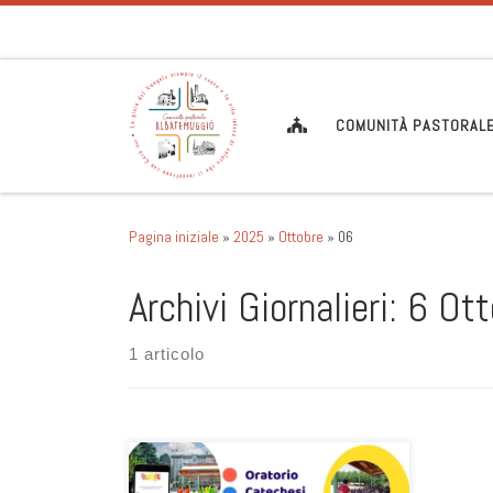
Passa al contenuto
COMUNITÀ PASTORAL
Pagina iniziale
»
2025
»
Ottobre
»
06
Archivi Giornalieri:
6 Ott
1 articolo
Da lunedì 6 ottobre iniziaranno gli