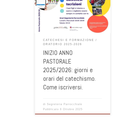
incontri di catechesi dalle 16:45 alle
18:00 per le elementari in Centro
Parrocchiale: Il gruppo MEDIE si troverà
il giovedì dalle 16:30 alle 17:30 in
Oratorio e gli ADOLESCENTI sempre il
giovedì alle 21:00 in Oratorio. Si ricorda
inoltre l’importanza di REGISTRARSI
CATECHESI E FORMAZIONE
all’Anno Pastorale, […]
ORATORIO 2025-2026
INIZIO ANNO
PASTORALE
2025/2026: giorni e
orari del catechismo.
Come iscriversi.
di
Segreteria Parrocchiale
Pubblicato
6 Ottobre 2025