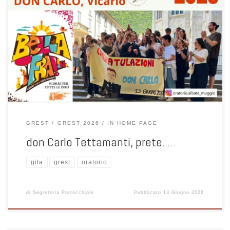
don Carlo Tettamanti, prete. Nuovo vicario di Albate Muggiò La
Comunità Pastorale con gli Adolescenti lo accoglie con gioia!
GREST
GREST 2026
IN HOME PAGE
don Carlo Tettamanti, prete. …
gita
grest
oratorio
di
Segreteria Parrocchiale
Pubblicato
13 Giugno 2026