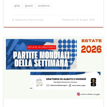
gita
grest
oratorio
di
Segreteria Parrocchiale
Pubblicato
29 Giugno 2026
OCCHIO ALLA LOCANDINA CON GLI ORARI DELLE SERATE